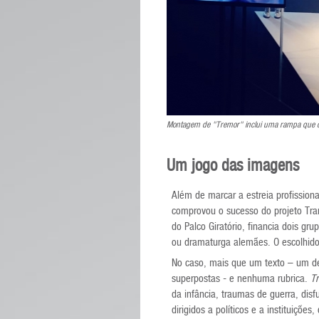
Montagem de "Tremor" inclui uma rampa que ocu
Um jogo das imagens
Além de marcar a estreia profissio
comprovou o sucesso do projeto Tran
do Palco Giratório, financia dois 
ou dramaturga alemães. O escolhid
No caso, mais que um texto – um des
superpostas - e nenhuma rubrica.
T
da infância, traumas de guerra, disf
dirigidos a políticos e a instituiçõe