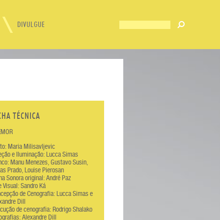
DIVULGUE
CHA TÉCNICA
EMOR
to: Maria Milisavljevic
eção e Iluminação: Lucca Simas
nco: Manu Menezes, Gustavo Susin,
as Prado, Louise Pierosan
lha Sonora original: André Paz
e Visual: Sandro Ká
cepção de Cenografia: Lucca Simas e
xandre Dill
cução de cenografia: Rodrigo Shalako
ografias: Alexandre Dill