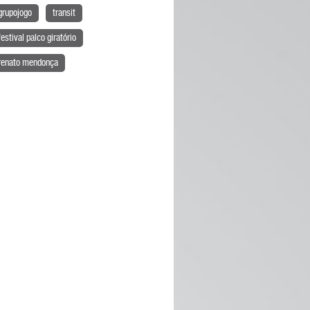
grupojogo
transit
festival palco giratório
renato mendonça