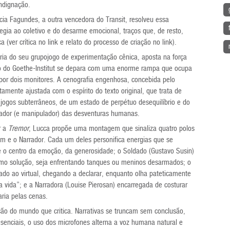
ndignação.
cia Fagundes, a outra vencedora do Transit, resolveu essa
gia ao coletivo e do desarme emocional, traços que, de resto,
a (ver crítica no
link
e relato do processo de criação no
link
).
ria do seu grupojogo de experimentação cênica, aposta na força
 do Goethe-Institut se depara com uma enorme rampa que ocupa
por dois monitores. A cenografia engenhosa, concebida pelo
utamente ajustada com o espírito do texto original, que trata de
jogos subterrâneos, de um estado de perpétuo desequilíbrio e do
ador (e manipulador) das desventuras humanas.
r a
Tremor
, Lucca propõe uma montagem que sinaliza quatro polos
em e o Narrador. Cada um deles personifica energias que se
 o centro da emoção, da generosidade; o Soldado (Gustavo Susin)
omo solução, seja enfrentando tanques ou meninos desarmados; o
do ao virtual, chegando a declarar, enquanto olha pateticamente
a vida”; e a Narradora (Louise Pierosan) encarregada de costurar
ria pelas cenas.
ão do mundo que critica. Narrativas se truncam sem conclusão,
senciais, o uso dos microfones alterna a voz humana natural e