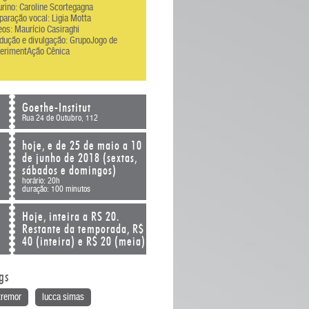
urino: Caroline Scortegagna
paração vocal: Ligia Motta
eos: Maurício Casiraghi
dução e divulgação: GrupoJogo de
erimentAção Cênica
Goethe-Institut
Rua 24 de Outubro, 112
hoje, e de 25 de maio a 10
de junho de 2018 (sextas,
sábados e domingos)
horário: 20h
duração: 100 minutos
Hoje, inteira a RS 20.
Restante da temporada, R$
40 (inteira) e R$ 20 (meia)
gs
tremor
lucca simas