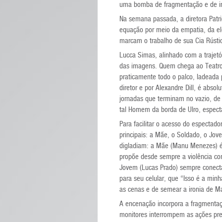
uma bomba de fragmentação e de i
Na semana passada, a diretora Patri
equação por meio da empatia, da ele
marcam o trabalho de sua Cia Rústic
Lucca Simas, alinhado com a trajetó
das imagens. Quem chega ao Teatro
praticamente todo o palco, ladeada 
diretor e por Alexandre Dill, é absol
jornadas que terminam no vazio, de 
tal Homem da borda de Ulro, espect
Para facilitar o acesso do espectado
principais: a Mãe, o Soldado, o Jov
digladiam: a Mãe (Manu Menezes) é
propõe desde sempre a violência c
Jovem (Lucas Prado) sempre conecta
para seu celular, que “Isso é a minh
as cenas e de semear a ironia de Ma
A encenação incorpora a fragmentaç
monitores interrompem as ações pre