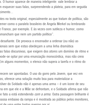
. O humor aparece de maneira inteligente: vale lembrar a
esquecer suas falas, surpreendendo a plateia, para em seguida
cimento...
es no texto original, especialmente as que tratam de política, são
Temer como o paralelo brasileiro de Angela Merkel ou lembrando
le Franco, por exemplo. E às vezes com sutileza e humor, como
mancham que nem um partido político”.
é desafiante. Ele provoca o encenador a ordenar (ou não) as
ocionais sem que estas obedeçam a uma linha dramática
as falas discursivas, que exigem dos atores um domínio de ritmo e
 pode-se optar por uma enunciação monocórdica, mas não creio
 Em alguns momentos, o elenco não supera a tarefa e o ritmo do
ecem ser apontadas. O uso do gorro pelo Jovem, que vez em
os, oferece uma solução muito boa para materializar a
vólver do Soldado não é apenas uma arma – é um ícone de seu
cena em que ele e a Mãe se defrontam, e o Soldado afirma que não
e fato a está estendendo
com a arma
. Outra passagem brilhante é
e passa embaixo da rampa e é mostrada ao público pelos monitores,
l de uma entre tantas guerras por aí.