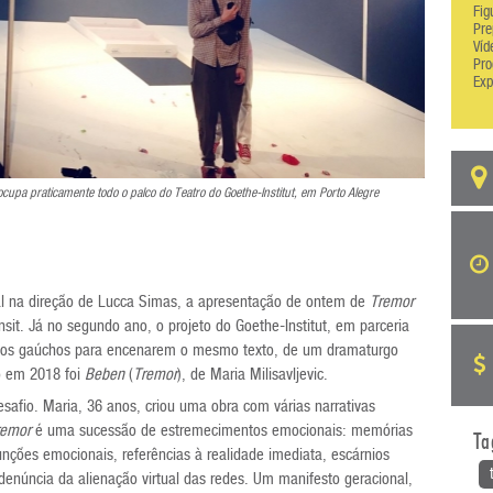
Fig
Pre
Víd
Pro
Exp
pa praticamente todo o palco do Teatro do Goethe-Institut, em Porto Alegre
nal na direção de Lucca Simas, a apresentação de ontem de
Tremor
sit. Já no segundo ano, o projeto do Goethe-Institut, em parceria
grupos gaúchos para encenarem o mesmo texto, de um dramaturgo
o em 2018 foi
Beben
(
Tremor
), de Maria Milisavljevic.
afio. Maria, 36 anos, criou uma obra com várias narrativas
remor
é uma sucessão de estremecimentos emocionais: memórias
Ta
unções emocionais, referências à realidade imediata, escárnios
s, denúncia da alienação virtual das redes. Um manifesto geracional,