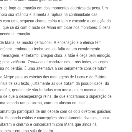
der de fogo da emoção em dois momentos decisivos da peça. Um
ra sua infância e lamenta a ruptura na continuidade das
nas com uma pequena chama esfria o tom e esconde a comoção do
, que se dá com o rosto de Manu em close nos monitores. É cena
remendo de emoção.
 de Maria, se mostra geracional. A encenação e o elenco têm
reverência, embora eu tenha sentido falta de um envolvimento
A mensagem, entretanto, chegou clara: a Mãe é cega pela emoção;
; pela violência.
Tremor
quer conduzir-nos – nós todos, os cegos -
na no perdão. É uma alternativa a ser seriamente considerada?
to Alegre para as estreias das montagens de Lucca e de Patricia
ais de seu texto, justamente as que tratam da possibilidade, da
perdão, geralmente são tratadas com ironia pelam maioria dos
io de que a desesperança reina, de que encaramos a superação de
uma jornada rampa acima, com um abismo no final.
 dramaturga participará de um debate com os dois diretores gaúchos
feita. Propondo estilos e concepções absolutamente diversos, Lucca
 evitaram o cinismo e concordaram com Maria que ainda há
 começar em uma sala de teatro.