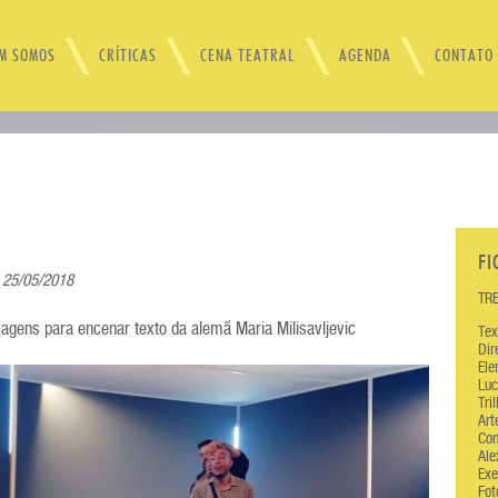
M SOMOS
CRÍTICAS
CENA TEATRAL
AGENDA
CONTATO
FI
 25/05/2018
TR
agens para encenar texto da alemã Maria Milisavljevic
Tex
Dir
Ele
Luc
Tri
Art
Con
Ale
Exe
Fot