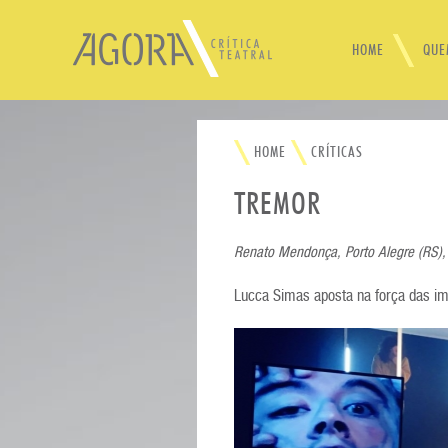
HOME
QUE
Home
Quem somos
HOME
CRÍTICAS
Críticas
TREMOR
Cena teatral
Agenda
Renato Mendonça, Porto Alegre (RS),
Festivais
Contato
Lucca Simas aposta na força das im
Divulgue