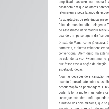
amplificada, às vezes na mesma fala
passagem em que os atores parecem 
retomarem a peça falando de esque
As adaptações de referências present
feitas de maneira hábil - elegendo 
do assassinato da vereadora Mariel
quando um personagem diz “se des
O texto de Maria, como já escrevi, 
narrativas, e alterna voltagens em
convencional. Além disso, há extens
de colorido da voz. Evidentemente,
que fosse essa a opção da direção.
espetáculo decai.
Algumas decisões de encenação mer
quando é puxado até cobrir seus olh
desorientação da personagem. O re
poder. E torna muito mais forte a 
consegue estender a mão, quando d
a missão dos dois militares, que s
em p&b, como no registro documenta