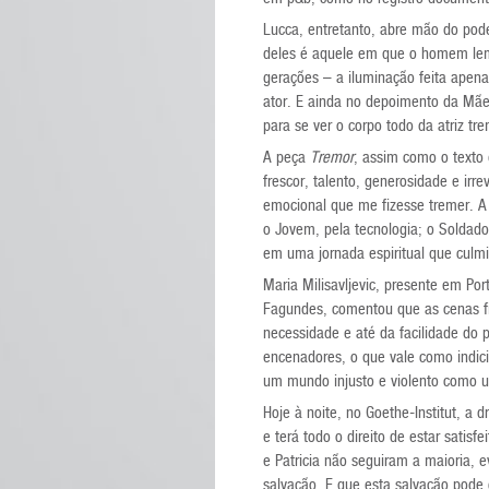
Lucca, entretanto, abre mão do po
deles é aquele em que o homem lemb
gerações – a iluminação feita ape
ator. E ainda no depoimento da Mãe
para se ver o corpo todo da atriz t
A peça
Tremor
, assim como o texto
frescor, talento, generosidade e ir
emocional que me fizesse tremer. 
o Jovem, pela tecnologia; o Soldado
em uma jornada espiritual que culmi
Maria Milisavljevic, presente em Por
Fagundes, comentou que as cenas fin
necessidade e até da facilidade do 
encenadores, o que vale como indic
um mundo injusto e violento como 
Hoje à noite, no Goethe-Institut, a
e terá todo o direito de estar satis
e Patricia não seguiram a maioria,
salvação. E que esta salvação pode